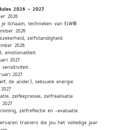
dules 2026 – 2027
ber 2026
 je lichaam, technieken van ELW®.
vember 2026
szekerheid, zelfstandigheid.
cember 2026
t, emotionaliteit.
uari 2027
sensitiviteit.
ruari 2027
lf, de ander), seksuele energie.
 2027
ie, zelfexpressie, zelfrealisatie.
i 2027
roming, zelfreflectie en -evaluatie.
rvaren trainers die jou het volledige jaar