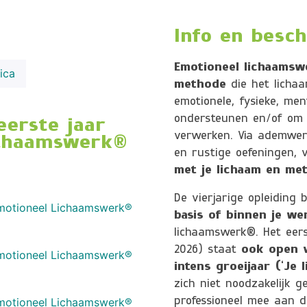
Info en besch
Emotioneel lichaamsw
ica
methode
die het lichaa
emotionele, fysieke, men
ondersteunen en/of om 
eerste jaar
verwerken. Via ademwer
ichaamswerk®
en rustige oefeningen,
met je lichaam en met 
De vierjarige opleiding
 Emotioneel Lichaamswerk®
basis of binnen je w
lichaamswerk®. Het eers
2026) staat
ook open v
 Emotioneel Lichaamswerk®
intens groeijaar (‘Je 
zich niet noodzakelijk 
 Emotioneel Lichaamswerk®
professioneel mee aan d