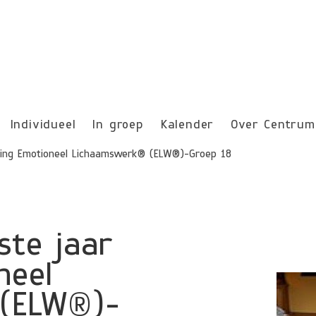
Individueel
In groep
Kalender
Over Centrum
eiding Emotioneel Lichaamswerk® (ELW®)-Groep 18
ste jaar
neel
(ELW®)-