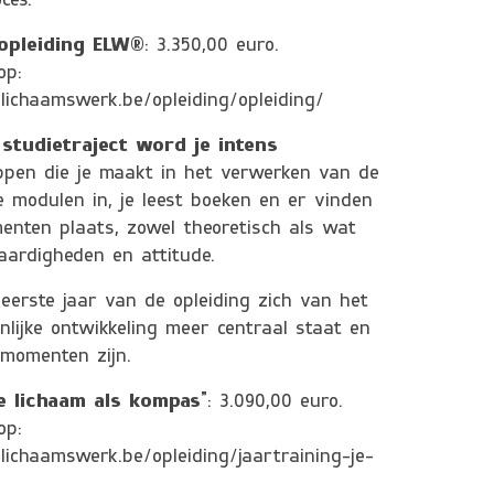
ces.
 opleiding ELW®
: 3.350,00 euro.
op:
ichaamswerk.be/opleiding/opleiding/
 studietraject word je intens
pen die je maakt in het verwerken van de
 modulen in, je leest boeken en er vinden
enten plaats, zowel theoretisch als wat
vaardigheden en attitude.
 eerste jaar van de opleiding zich van het
nlijke ontwikkeling meer centraal staat en
emomenten zijn.
Je lichaam als kompas”
: 3.090,00 euro.
 op:
ichaamswerk.be/opleiding/jaartraining-je-