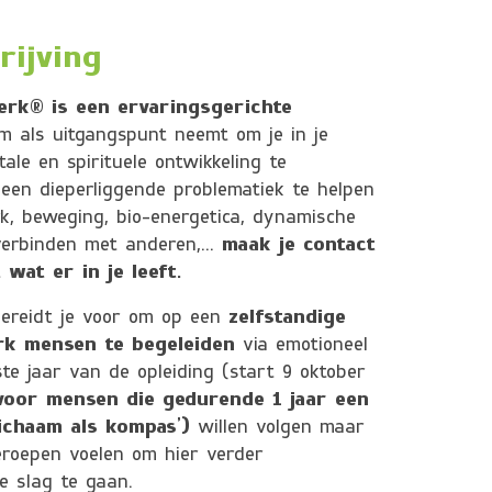
rijving
erk® is een ervaringsgerichte
m als uitgangspunt neemt om je in je
tale en spirituele ontwikkeling te
een dieperliggende problematiek te helpen
k, beweging, bio-energetica, dynamische
 verbinden met anderen,…
maak je contact
wat er in je leeft.
 bereidt je voor om op een
zelfstandige
erk mensen te begeleiden
via emotioneel
te jaar van de opleiding (start 9 oktober
oor mensen die gedurende 1 jaar een
lichaam als kompas’)
willen volgen maar
geroepen voelen om hier verder
e slag te gaan.