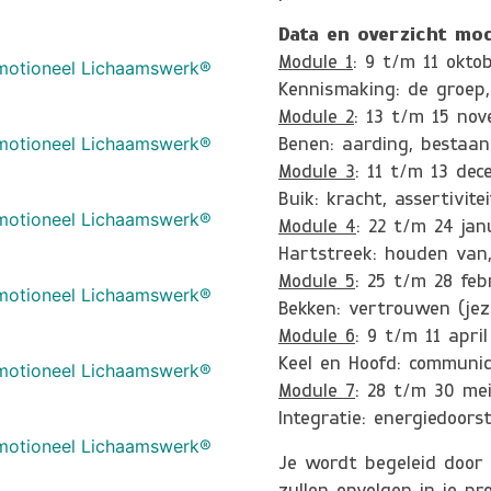
Data en overzicht mo
Module 1
: 9 t/m 11 okto
 Emotioneel Lichaamswerk®
Kennismaking: de groep,
Module 2
: 13 t/m 15 no
 Emotioneel Lichaamswerk®
Benen: aarding, bestaan
Module 3
: 11 t/m 13 de
Buik: kracht, assertivitei
 Emotioneel Lichaamswerk®
Module 4
: 22 t/m 24 jan
Hartstreek: houden van, 
Module 5
: 25 t/m 28 feb
 Emotioneel Lichaamswerk®
Bekken: vertrouwen (jeze
Module 6
: 9 t/m 11 april
Keel en Hoofd: communicat
 Emotioneel Lichaamswerk®
Module 7
: 28 t/m 30 me
Integratie: energiedoorst
 Emotioneel Lichaamswerk®
Je wordt begeleid door e