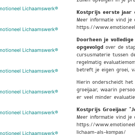
zullen opvolgen in je pro
 Emotioneel Lichaamswerk®
Kostprijs eerste jaar
Meer informatie vind je 
https://www.emotioneell
 Emotioneel Lichaamswerk®
Doorheen je volledige
opgevolgd
over de stap
 Emotioneel Lichaamswerk®
cursusmaterie tussen de
regelmatig evaluatiemom
 Emotioneel Lichaamswerk®
betreft je eigen groei, 
Hierin onderscheidt het
groeijaar, waarin persoo
 Emotioneel Lichaamswerk®
er veel minder evaluati
Kostprijs Groeijaar “
 Emotioneel Lichaamswerk®
Meer informatie vind je
https://www.emotioneell
 Emotioneel Lichaamswerk®
lichaam-als-kompas/