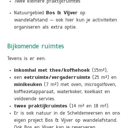
Twee kleinere praktijkruimtes
Natuurgebied
Bos & Vijver
op
wandelafstand — ook hier kun je activiteiten
organiseren als extra optie.
Bijkomende ruimtes
Tevens is er een:
inkomhal met thee/koffiehoek
(15m²),
een
eetruimte/vergaderruimte
(25 m²) en
minikeuken
(7 m²) met
oven, microgolfoven,
koffiezetapparaat, waterkoker, koelkast en
voldoende servies.
twee praktijkruimtes
(14 m² en 18 m²).
Er is ook natuur in de Scheldemeersen en ons
eigen project Bos & Vijver op wandelafstand.
Ook Bos en Vijver kan je reserveren.